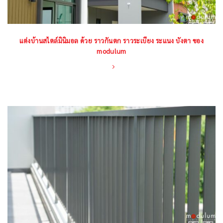
แต่งบ้านสไตล์มินิมอล ด้วย ราวกันตก ราวระเบียง ระแนง บังตา ของ
modulum