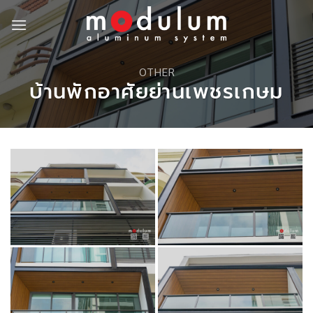
Skip
to
content
OTHER
บ้านพักอาศัยย่านเพชรเกษม