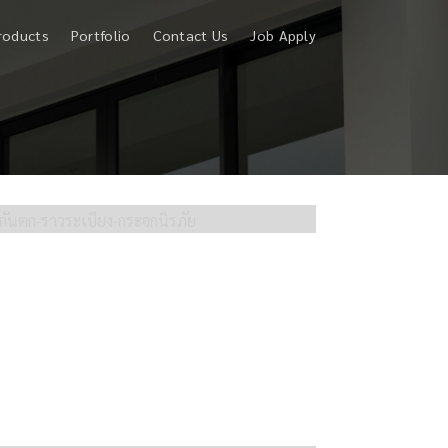
roducts
Portfolio
Contact Us
Job Apply