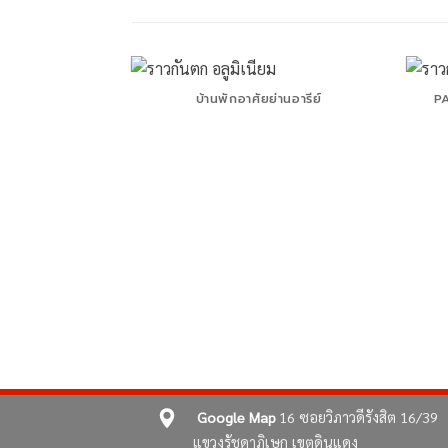
รัตนาธิเบศร์
บ้านพักอาศัยย่านอารีย์
P
Google Map
16 ซอยวิภาวดีรังสิต 16/39
แขวงรัชดาภิเษก เขตดินแดง