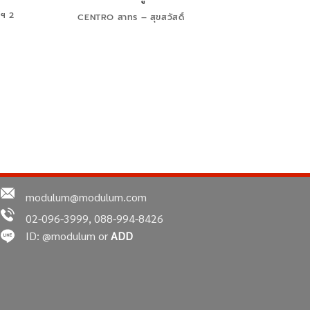
ฯ 2
CENTRO สาทร – สุขสวัสดิ์
modulum@modulum.com
02-096-3999, 088-994-8426
ID: @modulum or
ADD
แบบสินค้า (shop drawing)